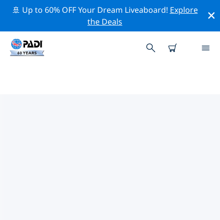
🚢 Up to 60% OFF Your Dream Liveaboard!
Explore
the Deals
PADI-DUIKCENTRA BOLTON
Vind de PADI-duikwinkel Bolton die bij je past door de
bovenstaande filters of de interactieve kaart te
gebruiken. Al onze duikcentra Bolton bieden
uitstekende opleidingen, veel leuke activiteiten en
voldoen aan de strikte kwaliteitsnormen van PADI.