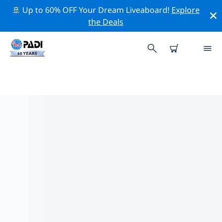
🚢 Up to 60% OFF Your Dream Liveaboard!
Explore
the Deals
PADI-DUIKCENTRA ARRAN
Er lijkt geen PADI-duikwinkel te zijn in Arran. Zoom uit
op de kaart om de dichtstbijzijnde duikwinkels te
vinden.