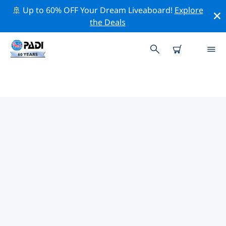
🚢 Up to 60% OFF Your Dream Liveaboard!
Explore
the Deals
PADI-DUIKCENTRA LENAKEL
Vind de PADI-duikwinkel Lenakel die bij je past door de
bovenstaande filters of de interactieve kaart te
gebruiken. Al onze duikcentra Lenakel bieden
uitstekende opleidingen, veel leuke activiteiten en
voldoen aan de strikte kwaliteitsnormen van PADI.