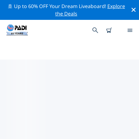
🚢 Up to 60% OFF Your Dream Liveaboard!
Explore
the Deals
PADI-DUIKCENTRA BIJ VANUA
LEVU
Vind de PADI-duikwinkel bij Vanua Levu die bij je past
door de bovenstaande filters of de interactieve kaart
te gebruiken. Al onze duikcentra bij Vanua Levu bieden
uitstekende opleidingen, veel leuke activiteiten en
voldoen aan de strikte kwaliteitsnormen van PADI.