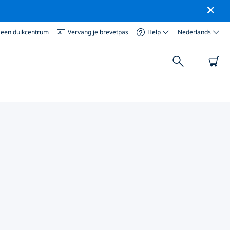
 een duikcentrum
Vervang je brevetpas
Help
Nederlands