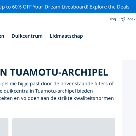
Up to 60% OFF Your Dream Liveaboard!
Explore the Deals
Blog
Zoek
en
Duikcentrum
Lidmaatschap
IN TUAMOTU-ARCHIPEL
el die bij je past door de bovenstaande filters of
nze duikcentra in Tuamotu-archipel bieden
iteiten en voldoen aan de strikte kwaliteitsnormen