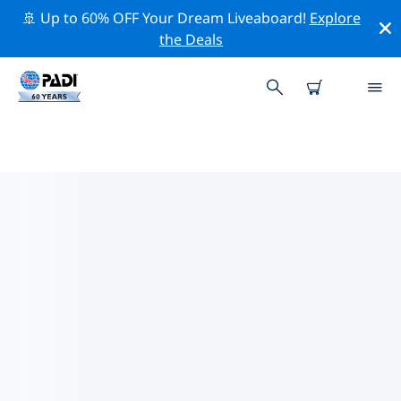
🚢 Up to 60% OFF Your Dream Liveaboard!
Explore
the Deals
PADI-DUIKCENTRA OP TOGO
Vind de PADI-duikwinkel op Togo die bij je past door
de bovenstaande filters of de interactieve kaart te
gebruiken. Al onze duikcentra op Togo bieden
uitstekende opleidingen, veel leuke activiteiten en
voldoen aan de strikte kwaliteitsnormen van PADI.