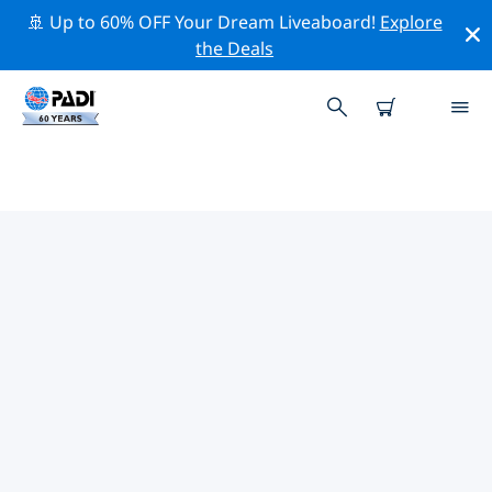
🚢 Up to 60% OFF Your Dream Liveaboard!
Explore
the Deals
PADI-DUIKCENTRA THE
BAHAMAS
Vind de PADI-duikwinkel The Bahamas die bij je past
door de bovenstaande filters of de interactieve kaart
te gebruiken. Al onze duikcentra The Bahamas bieden
uitstekende opleidingen, veel leuke activiteiten en
voldoen aan de strikte kwaliteitsnormen van PADI.