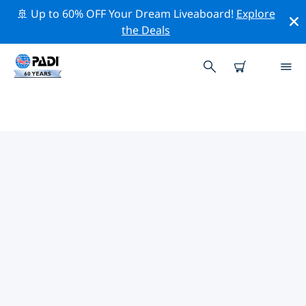
🚢 Up to 60% OFF Your Dream Liveaboard!
Explore
the Deals
PADI-DUIKCENTRA RAWAI
Vind de PADI-duikwinkel Rawai die bij je past door de
bovenstaande filters of de interactieve kaart te
gebruiken. Al onze duikcentra Rawai bieden
uitstekende opleidingen, veel leuke activiteiten en
voldoen aan de strikte kwaliteitsnormen van PADI.