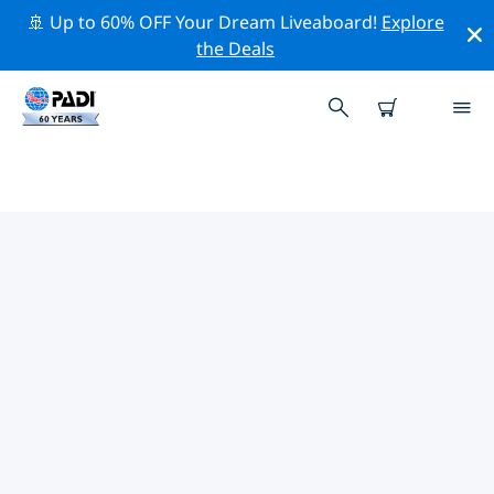
🚢 Up to 60% OFF Your Dream Liveaboard!
Explore
the Deals
PADI-DUIKCENTRA TAIPEI
Vind de PADI-duikwinkel Taipei die bij je past door de
bovenstaande filters of de interactieve kaart te
gebruiken. Al onze duikcentra Taipei bieden
uitstekende opleidingen, veel leuke activiteiten en
voldoen aan de strikte kwaliteitsnormen van PADI.