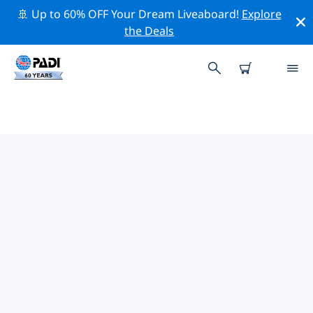
🚢 Up to 60% OFF Your Dream Liveaboard!
Explore
the Deals
PADI-DUIKCENTRA COLOMBO
Vind de PADI-duikwinkel Colombo die bij je past door
de bovenstaande filters of de interactieve kaart te
gebruiken. Al onze duikcentra Colombo bieden
uitstekende opleidingen, veel leuke activiteiten en
voldoen aan de strikte kwaliteitsnormen van PADI.