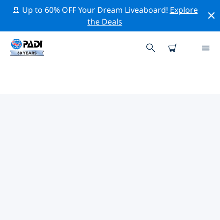
🚢 Up to 60% OFF Your Dream Liveaboard!
Explore
the Deals
PADI-DUIKCENTRA
BENALMÁDENA
Vind de PADI-duikwinkel Benalmádena die bij je past
door de bovenstaande filters of de interactieve kaart
te gebruiken. Al onze duikcentra Benalmádena bieden
uitstekende opleidingen, veel leuke activiteiten en
voldoen aan de strikte kwaliteitsnormen van PADI.