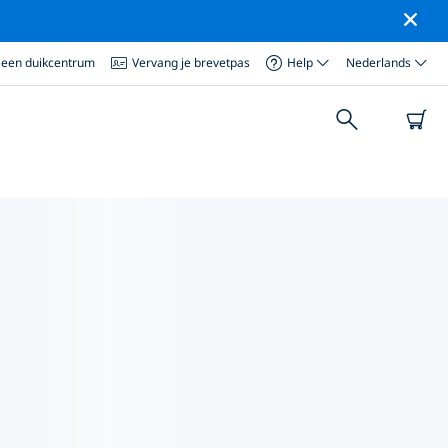
 een duikcentrum
Vervang je brevetpas
Help
Nederlands