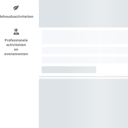
Behoudsactiviteiten
Professionele
activiteiten
en
evenementen