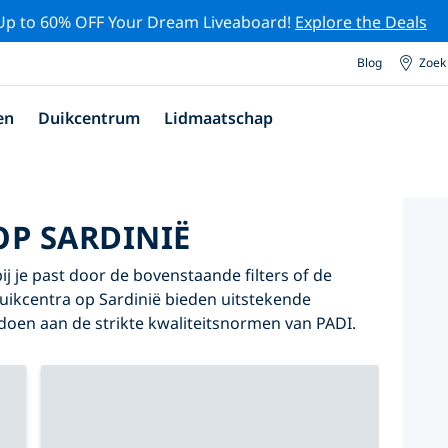
Up to 60% OFF Your Dream Liveaboard!
Explore the Deals
Blog
Zoek
en
Duikcentrum
Lidmaatschap
OP SARDINIË
ij je past door de bovenstaande filters of de
duikcentra op Sardinië bieden uitstekende
oldoen aan de strikte kwaliteitsnormen van PADI.