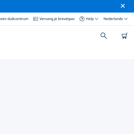
 een duikcentrum
Vervang je brevetpas
Help
Nederlands