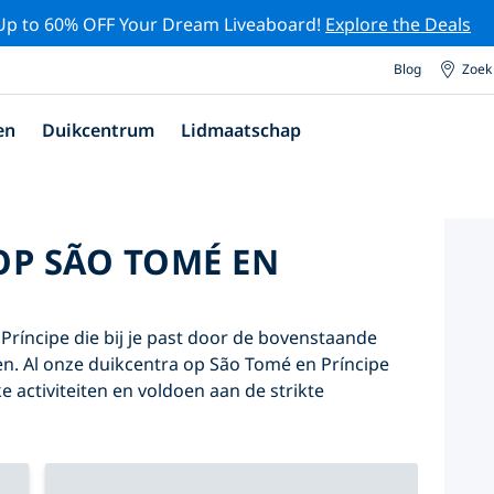
Up to 60% OFF Your Dream Liveaboard!
Explore the Deals
Blog
Zoek
en
Duikcentrum
Lidmaatschap
OP SÃO TOMÉ EN
ríncipe die bij je past door de bovenstaande
iken. Al onze duikcentra op São Tomé en Príncipe
e activiteiten en voldoen aan de strikte