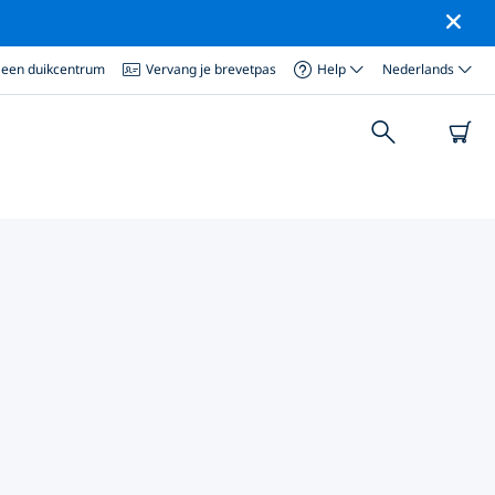
 een duikcentrum
Vervang je brevetpas
Help
Nederlands