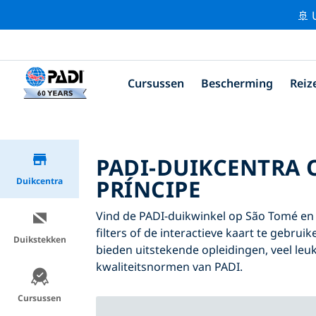
🚢 
Cursussen
Bescherming
Reiz
PADI-DUIKCENTRA 
PRÍNCIPE
Duikcentra
Vind de PADI-duikwinkel op São Tomé en P
filters of de interactieve kaart te gebru
Duikstekken
bieden uitstekende opleidingen, veel leuk
kwaliteitsnormen van PADI.
Cursussen