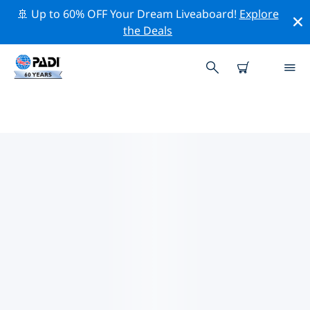
🚢 Up to 60% OFF Your Dream Liveaboard!
Explore
the Deals
PADI-DUIKCENTRA IN
RHINELAND-PALATINATE
Vind de PADI-duikwinkel in Rhineland-Palatinate die bij
je past door de bovenstaande filters of de interactieve
kaart te gebruiken. Al onze duikcentra in Rhineland-
Palatinate bieden uitstekende opleidingen, veel leuke
activiteiten en voldoen aan de strikte kwaliteitsnormen
van PADI.