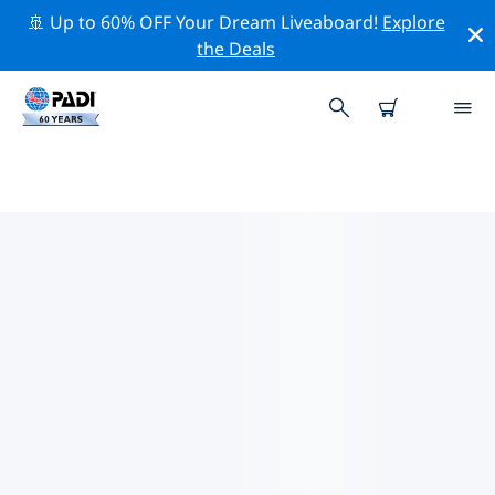
🚢 Up to 60% OFF Your Dream Liveaboard!
Explore
the Deals
PADI-DUIKCENTRA IN REGIO
COQUIMBO
Vind de PADI-duikwinkel in Regio Coquimbo die bij je
past door de bovenstaande filters of de interactieve
kaart te gebruiken. Al onze duikcentra in Regio
Coquimbo bieden uitstekende opleidingen, veel leuke
activiteiten en voldoen aan de strikte kwaliteitsnormen
van PADI.