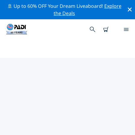
🚢 Up to 60% OFF Your Dream Liveaboard!
Explore
the Deals
PADI-DUIKCENTRA PROVINCIE
CABO DELGADO
Er lijkt geen PADI-duikwinkel te zijn in Provincie Cabo
Delgado. Zoom uit op de kaart om de dichtstbijzijnde
duikwinkels te vinden.