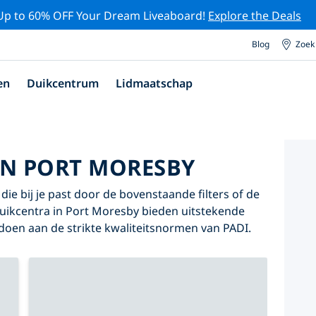
Up to 60% OFF Your Dream Liveaboard!
Explore the Deals
Blog
Zoek
en
Duikcentrum
Lidmaatschap
IN PORT MORESBY
ie bij je past door de bovenstaande filters of de
 duikcentra in Port Moresby bieden uitstekende
oldoen aan de strikte kwaliteitsnormen van PADI.