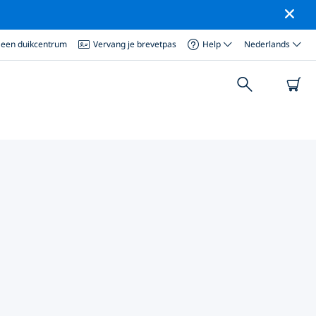
 een duikcentrum
Vervang je brevetpas
Help
Nederlands