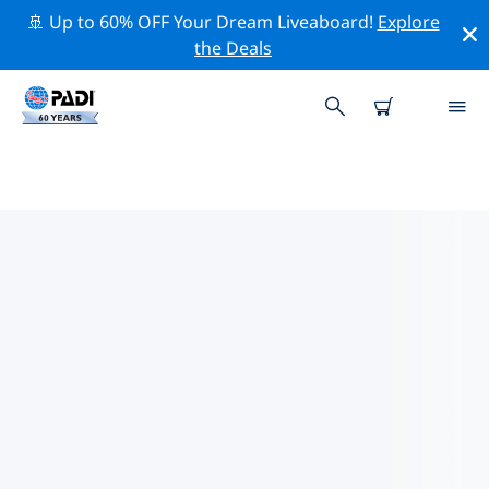
🚢 Up to 60% OFF Your Dream Liveaboard!
Explore
the Deals
PADI-DUIKCENTRA OP PASSEER
IJSLAND
Vind de PADI-duikwinkel op Passeer IJsland die bij je
past door de bovenstaande filters of de interactieve
kaart te gebruiken. Al onze duikcentra op Passeer
IJsland bieden uitstekende opleidingen, veel leuke
activiteiten en voldoen aan de strikte kwaliteitsnormen
van PADI.