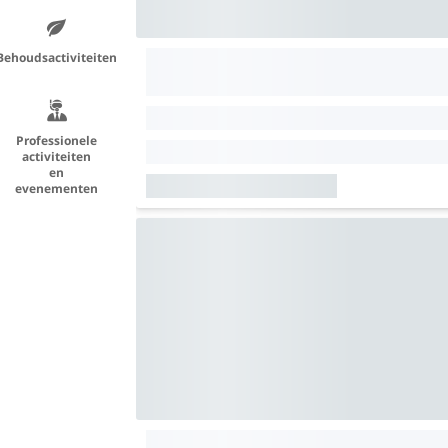
Behoudsactiviteiten
Professionele
activiteiten
en
evenementen