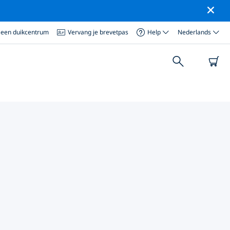
 een duikcentrum
Vervang je brevetpas
Help
Nederlands