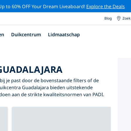
Up to 60% OFF Your Dream Liveaboard!
Explore the Deals
Blog
Zoek
en
Duikcentrum
Lidmaatschap
GUADALAJARA
ij je past door de bovenstaande filters of de
 duikcentra Guadalajara bieden uitstekende
oldoen aan de strikte kwaliteitsnormen van PADI.