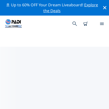
🚢 Up to 60% OFF Your Dream Liveaboard!
Explore
the Deals
PADI-DUIKCENTRA SAN PAWL
IL-BAĦAR
Er lijkt geen PADI-duikwinkel te zijn in San Pawl il-
Baħar. Zoom uit op de kaart om de dichtstbijzijnde
duikwinkels te vinden.