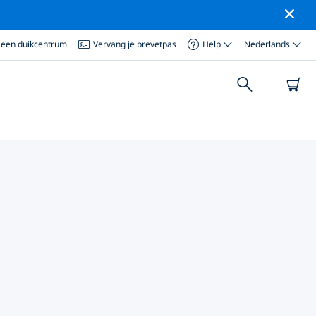
 een duikcentrum
Vervang je brevetpas
Help
Nederlands