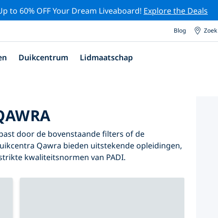
Up to 60% OFF Your Dream Liveaboard!
Explore the Deals
Blog
Zoek
en
Duikcentrum
Lidmaatschap
 QAWRA
 past door de bovenstaande filters of de
 duikcentra Qawra bieden uitstekende opleidingen,
 strikte kwaliteitsnormen van PADI.