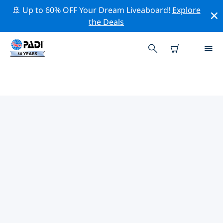
🚢 Up to 60% OFF Your Dream Liveaboard!
Explore
the Deals
PADI-DUIKCENTRA LAKE
ATITLAN
Er lijkt geen PADI-duikwinkel te zijn in Lake Atitlan.
Zoom uit op de kaart om de dichtstbijzijnde
duikwinkels te vinden.