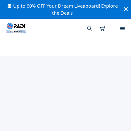
🚢 Up to 60% OFF Your Dream Liveaboard!
Explore
the Deals
PADI-DUIKCENTRA DUBROVNIK
Vind de PADI-duikwinkel Dubrovnik die bij je past door
de bovenstaande filters of de interactieve kaart te
gebruiken. Al onze duikcentra Dubrovnik bieden
uitstekende opleidingen, veel leuke activiteiten en
voldoen aan de strikte kwaliteitsnormen van PADI.