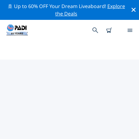
🚢 Up to 60% OFF Your Dream Liveaboard!
Explore
the Deals
PADI-DUIKCENTRA FOLLONICA
Vind de PADI-duikwinkel Follonica die bij je past door
de bovenstaande filters of de interactieve kaart te
gebruiken. Al onze duikcentra Follonica bieden
uitstekende opleidingen, veel leuke activiteiten en
voldoen aan de strikte kwaliteitsnormen van PADI.