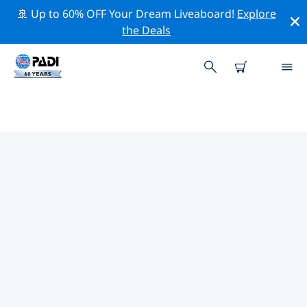
🚢 Up to 60% OFF Your Dream Liveaboard!
Explore
the Deals
PADI-DUIKCENTRA FANO
Vind de PADI-duikwinkel Fano die bij je past door de
bovenstaande filters of de interactieve kaart te
gebruiken. Al onze duikcentra Fano bieden
uitstekende opleidingen, veel leuke activiteiten en
voldoen aan de strikte kwaliteitsnormen van PADI.