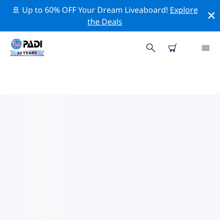
🚢 Up to 60% OFF Your Dream Liveaboard!
Explore
the Deals
PADI-DUIKCENTRA IN CANDI
DASA & PADANGBAI
Vind de PADI-duikwinkel in Candi Dasa & Padangbai
die bij je past door de bovenstaande filters of de
interactieve kaart te gebruiken. Al onze duikcentra in
Candi Dasa & Padangbai bieden uitstekende
opleidingen, veel leuke activiteiten en voldoen aan de
strikte kwaliteitsnormen van PADI.