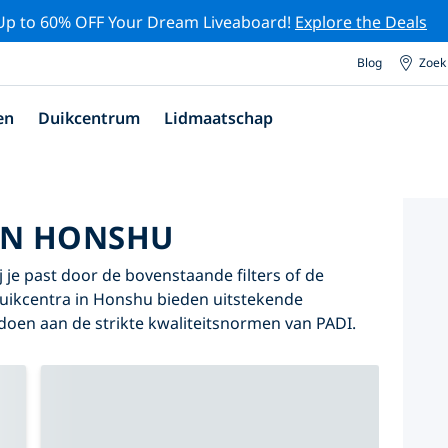
Up to 60% OFF Your Dream Liveaboard!
Explore the Deals
Blog
Zoek
en
Duikcentrum
Lidmaatschap
IN HONSHU
 je past door de bovenstaande filters of de
 duikcentra in Honshu bieden uitstekende
oldoen aan de strikte kwaliteitsnormen van PADI.