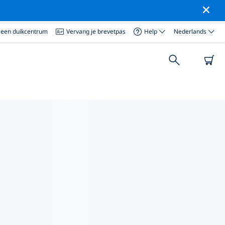
 een duikcentrum
Vervang je brevetpas
Help
Nederlands