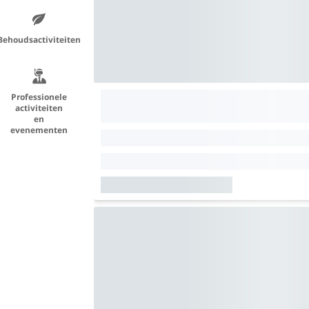
Behoudsactiviteiten
Professionele
activiteiten
en
evenementen