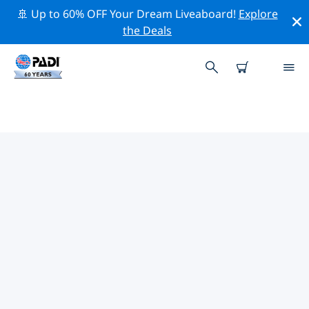
🚢 Up to 60% OFF Your Dream Liveaboard!
Explore
the Deals
PADI-DUIKCENTRA TOLO
Vind de PADI-duikwinkel Tolo die bij je past door de
bovenstaande filters of de interactieve kaart te
gebruiken. Al onze duikcentra Tolo bieden uitstekende
opleidingen, veel leuke activiteiten en voldoen aan de
strikte kwaliteitsnormen van PADI.