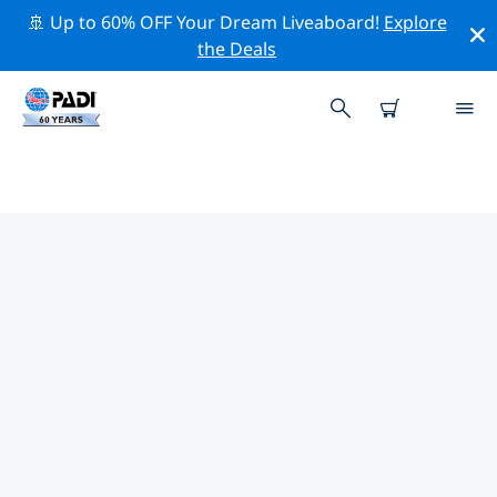
🚢 Up to 60% OFF Your Dream Liveaboard!
Explore
the Deals
PADI-DUIKCENTRA PARGA
Vind de PADI-duikwinkel Parga die bij je past door de
bovenstaande filters of de interactieve kaart te
gebruiken. Al onze duikcentra Parga bieden
uitstekende opleidingen, veel leuke activiteiten en
voldoen aan de strikte kwaliteitsnormen van PADI.