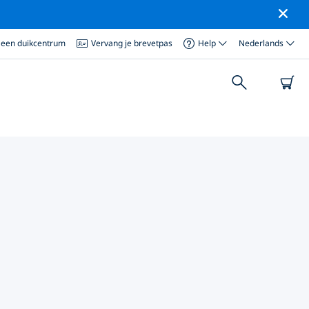
 een duikcentrum
Vervang je brevetpas
Help
Nederlands