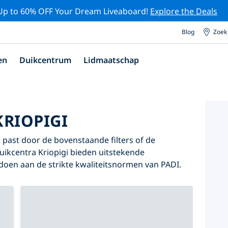
Up to 60% OFF Your Dream Liveaboard!
Explore the Deals
Blog
Zoek
en
Duikcentrum
Lidmaatschap
KRIOPIGI
je past door de bovenstaande filters of de
duikcentra Kriopigi bieden uitstekende
oldoen aan de strikte kwaliteitsnormen van PADI.