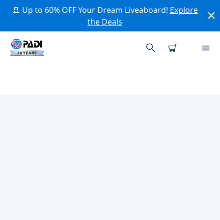
🚢 Up to 60% OFF Your Dream Liveaboard!
Explore
the Deals
PADI-DUIKCENTRA ITHAKA
Vind de PADI-duikwinkel Ithaka die bij je past door de
bovenstaande filters of de interactieve kaart te
gebruiken. Al onze duikcentra Ithaka bieden
uitstekende opleidingen, veel leuke activiteiten en
voldoen aan de strikte kwaliteitsnormen van PADI.