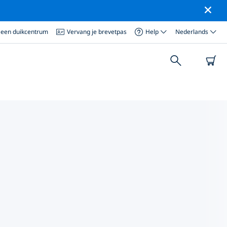
 een duikcentrum
Vervang je brevetpas
Help
Nederlands