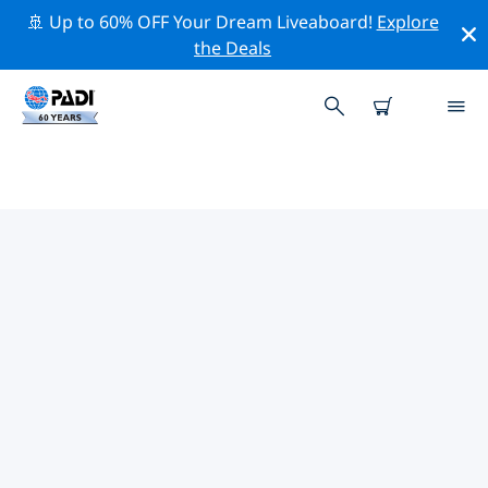
🚢 Up to 60% OFF Your Dream Liveaboard!
Explore
the Deals
PADI-DUIKCENTRA
GRAUBÜNDEN
Er lijkt geen PADI-duikwinkel te zijn in Graubünden.
Zoom uit op de kaart om de dichtstbijzijnde
duikwinkels te vinden.