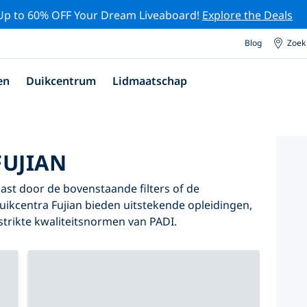
Up to 60% OFF Your Dream Liveaboard!
Explore the Deals
Blog
Zoek
en
Duikcentrum
Lidmaatschap
FUJIAN
 past door de bovenstaande filters of de
duikcentra Fujian bieden uitstekende opleidingen,
 strikte kwaliteitsnormen van PADI.