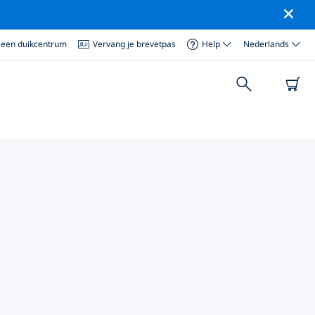
 een duikcentrum
Vervang je brevetpas
Help
Nederlands