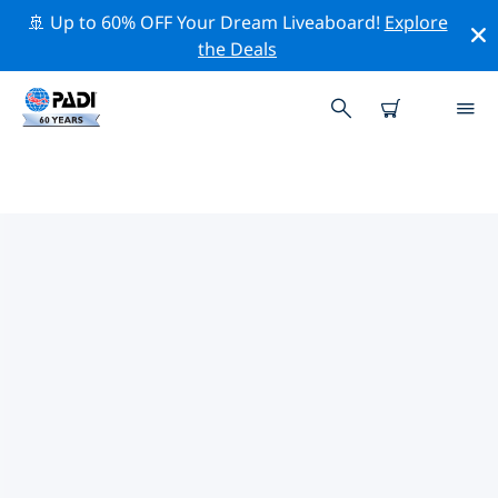
🚢 Up to 60% OFF Your Dream Liveaboard!
Explore
the Deals
PADI-DUIKCENTRA SIARGAO-
EILAND
Vind de PADI-duikwinkel Siargao-eiland die bij je past
door de bovenstaande filters of de interactieve kaart
te gebruiken. Al onze duikcentra Siargao-eiland bieden
uitstekende opleidingen, veel leuke activiteiten en
voldoen aan de strikte kwaliteitsnormen van PADI.