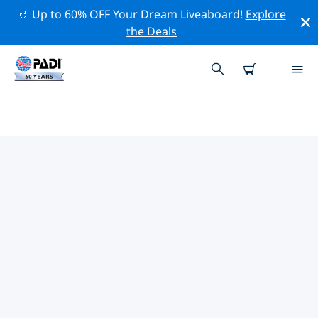
🚢 Up to 60% OFF Your Dream Liveaboard!
Explore
the Deals
PADI-DUIKCENTRA IN EMILIA
ROMAGNA
Vind de PADI-duikwinkel in Emilia Romagna die bij je
past door de bovenstaande filters of de interactieve
kaart te gebruiken. Al onze duikcentra in Emilia
Romagna bieden uitstekende opleidingen, veel leuke
activiteiten en voldoen aan de strikte kwaliteitsnormen
van PADI.