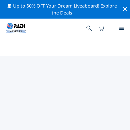
🚢 Up to 60% OFF Your Dream Liveaboard!
Explore
the Deals
PADI-DUIKCENTRA BALVE
Vind de PADI-duikwinkel Balve die bij je past door de
bovenstaande filters of de interactieve kaart te
gebruiken. Al onze duikcentra Balve bieden
uitstekende opleidingen, veel leuke activiteiten en
voldoen aan de strikte kwaliteitsnormen van PADI.