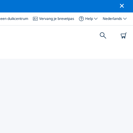
 een duikcentrum
Vervang je brevetpas
Help
Nederlands