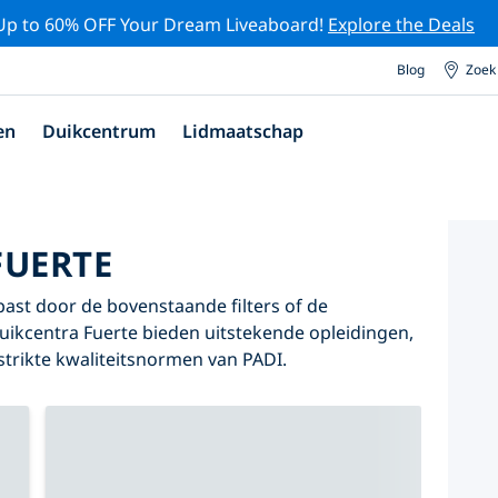
Up to 60% OFF Your Dream Liveaboard!
Explore the Deals
Blog
Zoek
en
Duikcentrum
Lidmaatschap
FUERTE
 past door de bovenstaande filters of de
duikcentra Fuerte bieden uitstekende opleidingen,
 strikte kwaliteitsnormen van PADI.