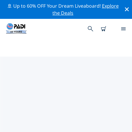
🚢 Up to 60% OFF Your Dream Liveaboard!
Explore
the Deals
PADI-DUIKCENTRA
CHUNGCHEONG-DO
Vind de PADI-duikwinkel Chungcheong-do die bij je
past door de bovenstaande filters of de interactieve
kaart te gebruiken. Al onze duikcentra Chungcheong-
do bieden uitstekende opleidingen, veel leuke
activiteiten en voldoen aan de strikte kwaliteitsnormen
van PADI.