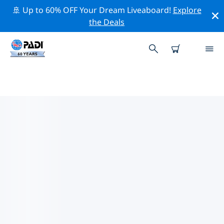
🚢 Up to 60% OFF Your Dream Liveaboard!
Explore
the Deals
PADI-DUIKCENTRA GUIYANG
Er lijkt geen PADI-duikwinkel te zijn in Guiyang. Zoom
uit op de kaart om de dichtstbijzijnde duikwinkels te
vinden.