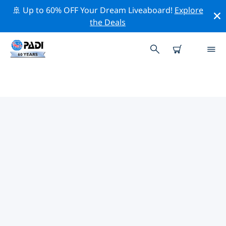
🚢 Up to 60% OFF Your Dream Liveaboard!
Explore
the Deals
PADI-DUIKCENTRA OP CEBU
Vind de PADI-duikwinkel op Cebu die bij je past door
de bovenstaande filters of de interactieve kaart te
gebruiken. Al onze duikcentra op Cebu bieden
uitstekende opleidingen, veel leuke activiteiten en
voldoen aan de strikte kwaliteitsnormen van PADI.