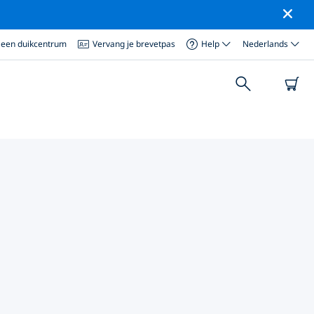
 een duikcentrum
Vervang je brevetpas
Help
Nederlands