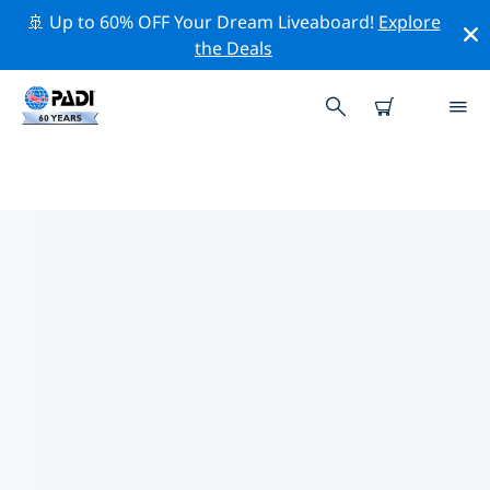
🚢 Up to 60% OFF Your Dream Liveaboard!
Explore
the Deals
PADI-DUIKCENTRA CAMPBELL
RIVER
Vind de PADI-duikwinkel Campbell River die bij je past
door de bovenstaande filters of de interactieve kaart
te gebruiken. Al onze duikcentra Campbell River
bieden uitstekende opleidingen, veel leuke activiteiten
en voldoen aan de strikte kwaliteitsnormen van PADI.