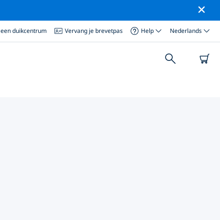
 een duikcentrum
Vervang je brevetpas
Help
Nederlands