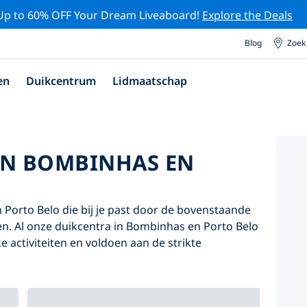
Up to 60% OFF Your Dream Liveaboard!
Explore the Deals
Blog
Zoek
en
Duikcentrum
Lidmaatschap
IN BOMBINHAS EN
Porto Belo die bij je past door de bovenstaande
iken. Al onze duikcentra in Bombinhas en Porto Belo
e activiteiten en voldoen aan de strikte