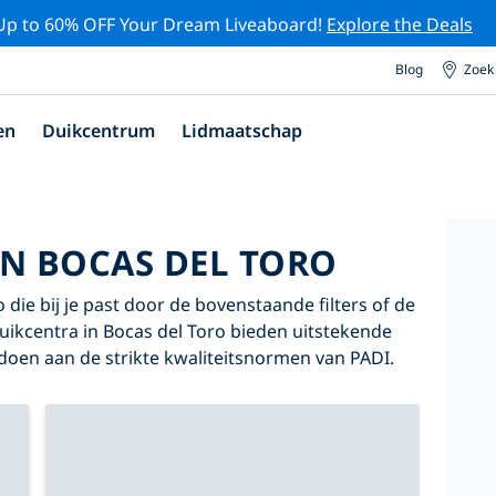
Up to 60% OFF Your Dream Liveaboard!
Explore the Deals
Blog
Zoek
en
Duikcentrum
Lidmaatschap
IN BOCAS DEL TORO
 die bij je past door de bovenstaande filters of de
duikcentra in Bocas del Toro bieden uitstekende
oldoen aan de strikte kwaliteitsnormen van PADI.