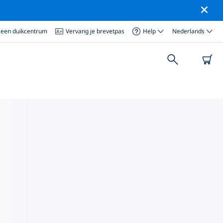
 een duikcentrum
Vervang je brevetpas
Help
Nederlands