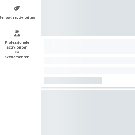
Behoudsactiviteiten
Professionele
activiteiten
en
evenementen