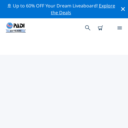
🚢 Up to 60% OFF Your Dream Liveaboard!
Explore
the Deals
PADI-DUIKCENTRA BINNEN-
MONGOLIË
Vind de PADI-duikwinkel Binnen-Mongolië die bij je
past door de bovenstaande filters of de interactieve
kaart te gebruiken. Al onze duikcentra Binnen-
Mongolië bieden uitstekende opleidingen, veel leuke
activiteiten en voldoen aan de strikte kwaliteitsnormen
van PADI.