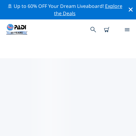
🚢 Up to 60% OFF Your Dream Liveaboard!
Explore
the Deals
PADI-DUIKCENTRA IN
BENGUELA
Er lijkt geen PADI-duikwinkel te zijn in in Benguela.
Zoom uit op de kaart om de dichtstbijzijnde
duikwinkels te vinden.